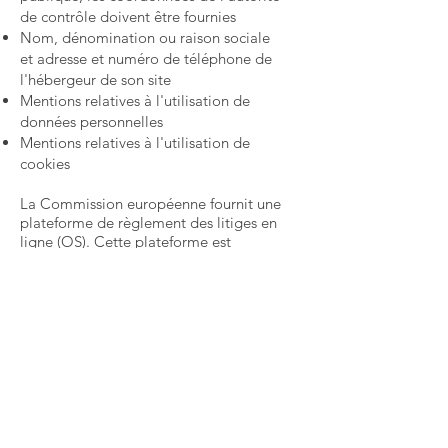
de contrôle doivent être fournies
Nom, dénomination ou raison sociale
et adresse et numéro de téléphone de
l'hébergeur de son site
Mentions relatives à l'utilisation de
données personnelles
Mentions relatives à l'utilisation de
cookies
La Commission européenne fournit une
plateforme de règlement des litiges en
ligne (OS). Cette plateforme est
disponible à l'adresse
http://ec.europa.eu/consumers/odr/.
En
tant que client, vous avez toujours la
possibilité de contacter le conseil
d'arbitrage de la Commission
européenne. Nous ne sommes ni disposés
à, ni obligés de, participer à une
procédure de règlement des litiges
devant un conseil d'arbitrage de la
consommation.