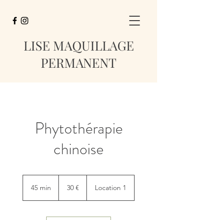
LISE
MAQUILLAGE
PERMANENT
Phytothérapie
chinoise
30
euros
45 min
4
30 €
Location 1
5
m
i